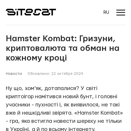
RU
Hamster Kombat: Гризуни,
криптовалюта та обман на
кожному кроці
Новости
Обновлено: 22 октября 2024
Ну що, хом'як, дотапалися? У світі
криптоігор намітився новий бунт, і головні
учасники - пухнасті і, як виявилося, не такі
вже й нешкідливі звірята. «Hamster Kombat»
- гра, яка встигла навести шереху не тільки
в Україні, а й по всьому інтернету.