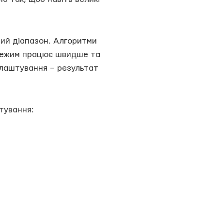
ий діапазон. Алгоритми
й режим працює швидше та
алаштування – результат
тування: