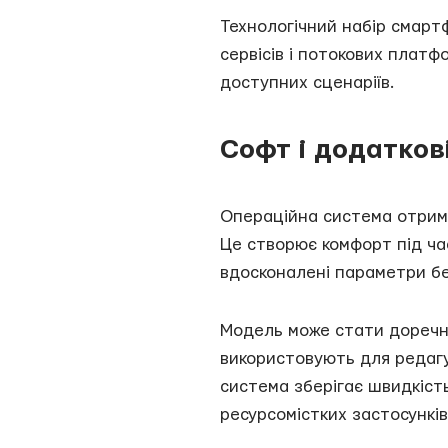
Технологічний набір смарт
сервісів і потокових плат
доступних сценаріїв.
Софт і додатков
Операційна система отрим
Це створює комфорт під ча
вдосконалені параметри без
Модель може стати доречни
використовують для редагув
система зберігає швидкість
ресурсомістких застосункі