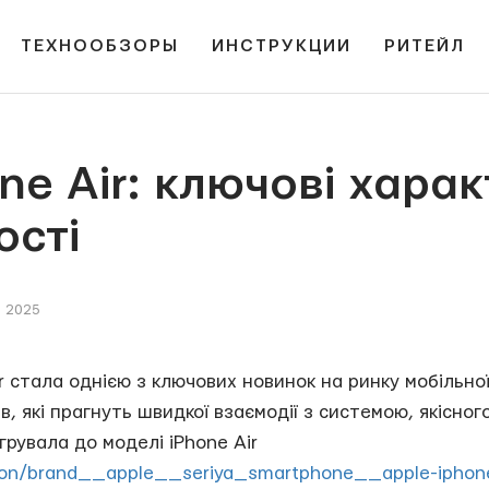
ТЕХНООБЗОРЫ
ИНСТРУКЦИИ
РИТЕЙЛ
ne Air: ключові хара
ості
я 2025
 стала однією з ключових новинок на ринку мобільної
в, які прагнуть швидкої взаємодії з системою, якісно
грувала до моделі iPhone Air
fon/brand__apple__seriya_smartphone__apple-iphone