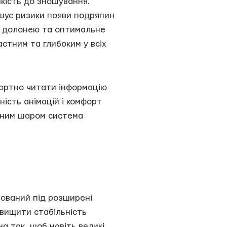
йкість до зношування.
шує ризики появи подряпин
т долонею та оптимальне
стним та глибоким у всіх
фортно читати інформацію
ість анімацій і комфорт
орним шаром система
зований під розширені
двищити стабільність
а так, щоб навіть великі