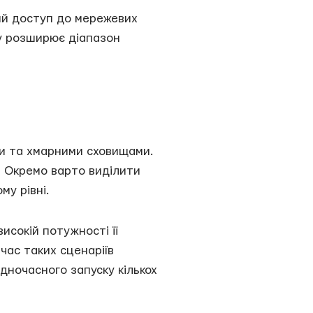
ий доступ до мережевих
ку розширює діапазон
и та хмарними сховищами.
. Окремо варто виділити
му рівні.
сокій потужності її
час таких сценаріїв
одночасного запуску кількох