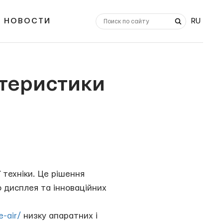
НОВОСТИ
RU
ктеристики
 техніки. Це рішення
го дисплея та інноваційних
-air/
низку апаратних і