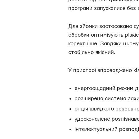
програми запускалися без 
Для зйомки застосовано с
обробки оптимізують різкі
коректніше. Завдяки цьом
стабільно якісний.
У пристрої впроваджено кі
енергоощадний режим дл
розширена система захис
опція швидкого резервно
удосконалене розпізнав
інтелектуальний розподі