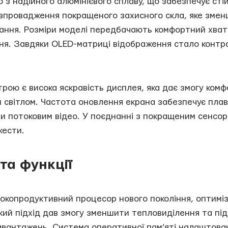
 з надійного алюмінієвого сплаву, що забезпечує сті
впровадження покращеного захисного скла, яке змен
вання. Розміри моделі передбачають комфортний хва
ня. Завдяки OLED-матриці відображення стало контра
ою є висока яскравість дисплея, яка дає змогу ком
м світлом. Частота оновлення екрана забезпечує плавн
 чи потоковим відео. У поєднанні з покращеним сенс
жести.
та функції
окопродуктивний процесор нового покоління, оптимі
акий підхід дав змогу зменшити тепловиділення та пі
авантажень. Система оперативної пам’яті налаштован