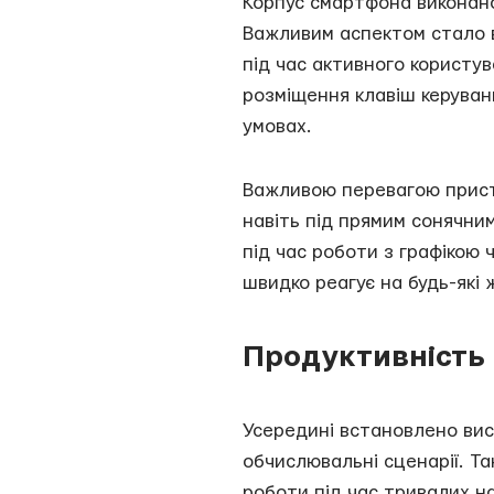
Корпус смартфона виконано
Важливим аспектом стало 
під час активного користу
розміщення клавіш керуван
умовах.
Важливою перевагою пристр
навіть під прямим сонячни
під час роботи з графікою
швидко реагує на будь-які 
Продуктивність 
Усередині встановлено вис
обчислювальні сценарії. Т
роботи під час тривалих н