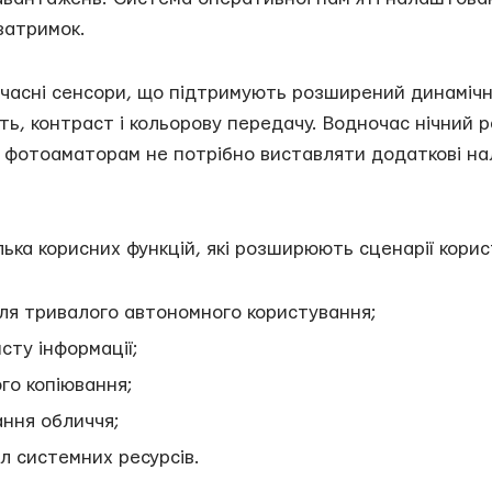
затримок.
учасні сенсори, що підтримують розширений динамічн
сть, контраст і кольорову передачу. Водночас нічни
у фотоаматорам не потрібно виставляти додаткові н
лька корисних функцій, які розширюють сценарії корис
я тривалого автономного користування;
ту інформації;
го копіювання;
ання обличчя;
л системних ресурсів.