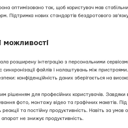
фона оптимізовано так, щоб користувач мав стабільн
форм. Підтримка нових стандартів бездротового зв’яз
і можливості
ала розширену інтеграцію з персональними сервісам
с синхронізації файлів і налаштувань між пристроями
пеки: конфіденційність даних зберігається на високо
м рішенням для професійних користувачів. Завдяки ви
ання фото, монтажу відео та графічних макетів. Під 
 реакції та постійну продуктивність. Навіть за умов 
в апарат не знижує продуктивність.