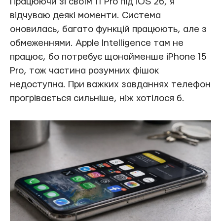
Працюючи зі своїм 11 Pro під iOS 26, я
відчуваю деякі моменти. Система
оновилась, багато функцій працюють, але з
обмеженнями. Apple Intelligence там не
працює, бо потребує щонайменше iPhone 15
Pro, тож частина розумних фішок
недоступна. При важких завданнях телефон
прогрівається сильніше, ніж хотілося б.