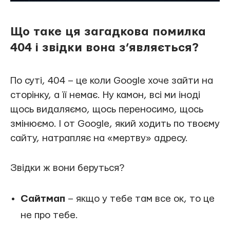
Що таке ця загадкова помилка
404 і звідки вона з’являється?
По суті, 404 – це коли Google хоче зайти на
сторінку, а її немає. Ну камон, всі ми іноді
щось видаляємо, щось переносимо, щось
змінюємо. І от Google, який ходить по твоєму
сайту, натрапляє на «мертву» адресу.
Звідки ж вони беруться?
Сайтмап
– якщо у тебе там все ок, то це
не про тебе.