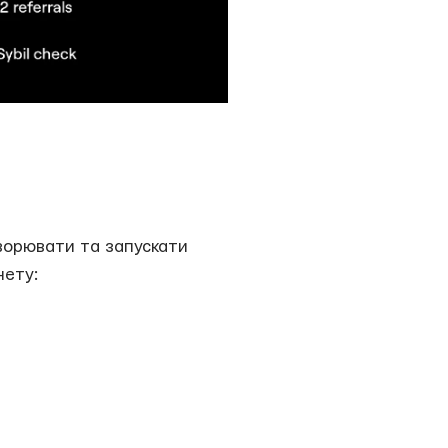
творювати та запускати
нету: