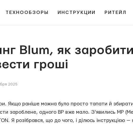
ТЕХНООБЗОРЫ
ИНСТРУКЦИИ
РИТЕЙЛ
инг Blum, як заробит
ивести гроші
ября 2025
гри. Якщо раніше можна було просто тапати й збирати
ти зароблене, одного BP вже мало. З’явились MP (Mem
ON. Я розібрався, що до чого, і ділюсь інструкцією — 