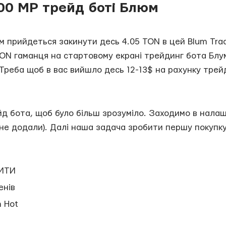
00 MP трейд боті Блюм
ам прийдеться закинути десь 4.05 TON в цей Blum Trad
N гаманця на стартовому екрані трейдинг бота Блум. І
 Треба щоб в вас вийшло десь 12-13$ на рахунку трей
д бота, щоб було більш зрозуміло. Заходимо в нала
и не додали). Далі наша задача зробити першу покупк
ПИТИ
енів
m Hot