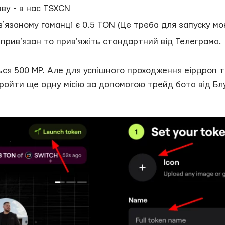
ву - в нас TSXCN
ʼязаному гаманці є 0.5 TON (Це треба для запуску мо
привʼязан то привʼяжіть стандартний від Телеграма.
ться 500 MP. Але для успішного проходження еірдроп 
пройти ще одну місію за допомогою трейд бота від Бл