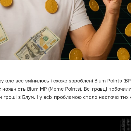
 але все змінилось і схоже зароблені Blum Points (BP
є наявність Blum MP (Meme Points). Всі гравці побачил
 гроші з Блум. І у всіх проблемою стала нестача тих 