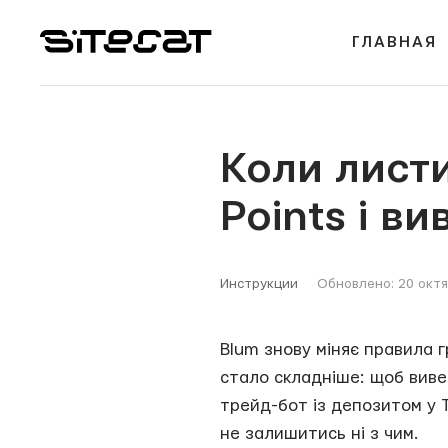
ГЛАВНАЯ
Коли лист
Points і в
Инструкции
Обновлено: 20 окт
Blum знову міняє правила 
стало складніше: щоб вивес
трейд-бот із депозитом у T
не залишитись ні з чим.