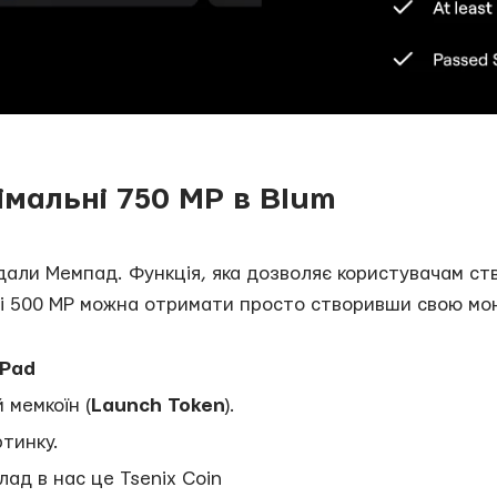
імальні 750 MP в Blum
одали Мемпад. Функція, яка дозволяє користувачам с
ші 500 MP можна отримати просто створивши свою мо
Pad
 мемкоїн (
Launch Token
).
тинку.
лад в нас це Tsenix Coin