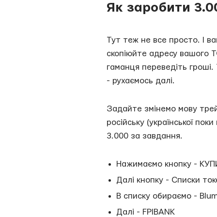
Як заробити 3.0
Тут теж не все просто. І в
скопіюйте адресу вашого TO
гаманця переведіть гроші.
- рухаємось далі.
Задайте змінемо мову трей
російську (української пок
3.000 за завдання.
Нажимаємо кнопку - КУ
Далі кнопку - Списки ток
В списку обираємо - Blu
Далі - FPIBANK