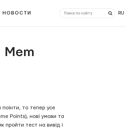
НОВОСТИ
RU
и Mem
 поінти, то тепер усе
e Points), нові умови та
як пройти тест на вивід і