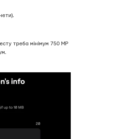
нети).
тесту треба мінімум 750 MP
ум.