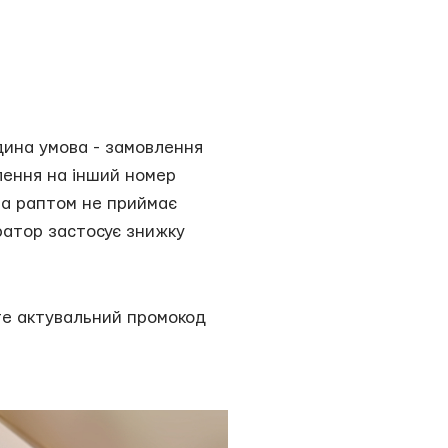
Єдина умова - замовлення
лення на інший номер
ма раптом не приймає
ратор застосує знижку
йте актувальний промокод