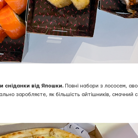
и сніданки від Япошки.
Повні набори з лососем, авок
льно заробляєте, як більшість айтішників, смачний с