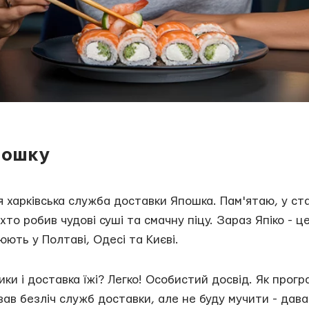
пошку
я харківська служба доставки Япошка. Пам'ятаю, у ста
хто робив чудові суші та смачну піцу. Зараз Япіко - це
ють у Полтаві, Одесі та Києві.
ики і доставка їжі? Легко! Особистий досвід. Як прогр
вав безліч служб доставки, але не буду мучити - дав