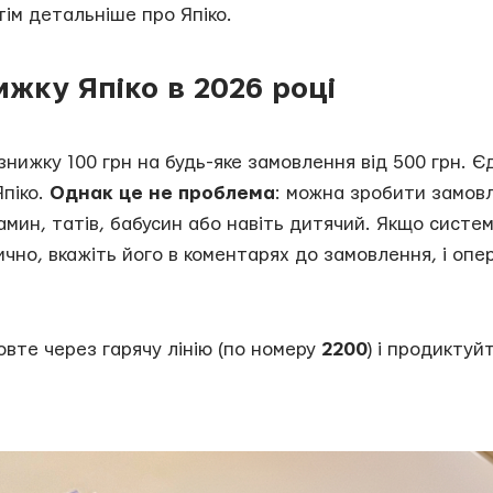
тім детальніше про Япіко.
жку Япіко в 2026 році
знижку 100 грн на будь-яке замовлення від 500 грн. 
піко.
Однак це не проблема
: можна зробити замов
амин, татів, бабусин або навіть дитячий. Якщо систе
чно, вкажіть його в коментарях до замовлення, і опе
овте через гарячу лінію (по номеру
2200
) і продикту