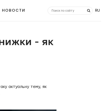
НОВОСТИ
RU
знижки - як
аку актуальну тему, як
.