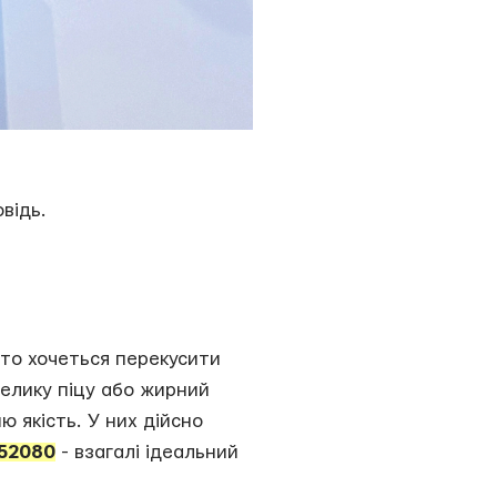
відь.
сто хочеться перекусити
велику піцу або жирний
ю якість. У них дійсно
52080
- взагалі ідеальний