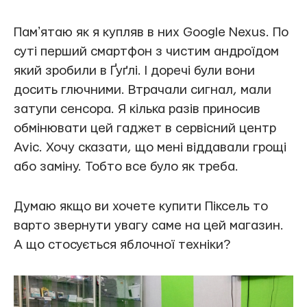
Памʼятаю як я купляв в них Google Nexus. По
суті перший смартфон з чистим андроїдом
який зробили в Ґуґлі. І доречі були вони
досить глючними. Втрачали сигнал, мали
затупи сенсора. Я кілька разів приносив
обмінювати цей гаджет в сервісний центр
Avic. Хочу сказати, що мені віддавали грощі
або заміну. Тобто все було як треба.
Думаю якщо ви хочете купити Піксель то
варто звернути увагу саме на цей магазин.
А що стосується яблочної техніки?