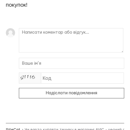
покупок!
Надіслати повідомлення
SiteCat
Чи варто купляти техніку в магазині AVIC - чесний огл