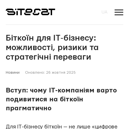
UA
Біткоїн для IT‑бізнесу:
можливості, ризики та
стратегічні переваги
Новини
Оновлено: 26 жовтня 2025
Вступ: чому IT‑компаніям варто
подивитися на біткоїн
прагматично
Для IT‑бізнесу біткоїн — не лише «цифрове