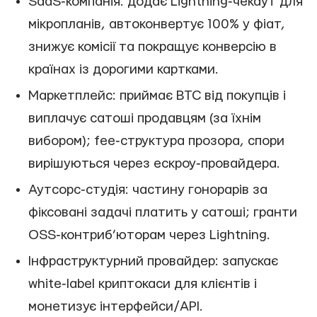
SaaS‑компанія: додає Lightning‑чекаут для
мікропланів, автоконвертує 100% у фіат,
знижує комісії та покращує конверсію в
країнах із дорогими картками.
Маркетплейс: приймає BTC від покупців і
виплачує сатоші продавцям (за їхнім
вибором); fee‑структура прозора, спори
вирішуються через ескроу‑провайдера.
Аутсорс‑студія: частину гонорарів за
фіксовані задачі платить у сатоші; гранти
OSS‑контриб’юторам через Lightning.
Інфраструктурний провайдер: запускає
white‑label криптокаси для клієнтів і
монетизує інтерфейси/API.