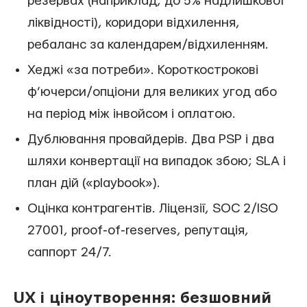
резервах (наприклад, до 5% надлишкової
ліквідності), коридори відхилення,
ребаланс за календарем/відхиленням.
Хеджі «за потреби». Короткострокові
ф’ючерси/опціони для великих угод або
на період між інвойсом і оплатою.
Дублювання провайдерів. Два PSP і два
шляхи конвертації на випадок збою; SLA і
план дій («playbook»).
Оцінка контрагентів. Ліцензії, SOC 2/ISO
27001, proof‑of‑reserves, репутація,
саппорт 24/7.
UX і ціноутворення: безшовний