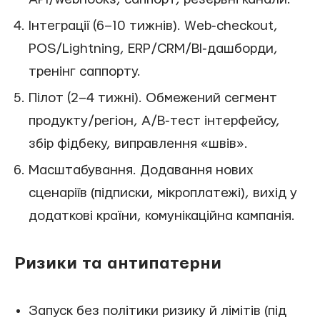
Інтеграції (6–10 тижнів). Web‑checkout,
POS/Lightning, ERP/CRM/BI‑дашборди,
тренінг саппорту.
Пілот (2–4 тижні). Обмежений сегмент
продукту/регіон, A/B‑тест інтерфейсу,
збір фідбеку, виправлення «швів».
Масштабування. Додавання нових
сценаріїв (підписки, мікроплатежі), вихід у
додаткові країни, комунікаційна кампанія.
Ризики та антипатерни
Запуск без політики ризику й лімітів (під