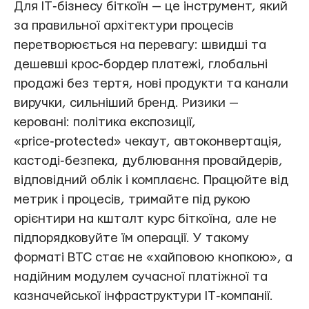
Для IT‑бізнесу біткоїн — це інструмент, який
за правильної архітектури процесів
перетворюється на перевагу: швидші та
дешевші крос‑бордер платежі, глобальні
продажі без тертя, нові продукти та канали
виручки, сильніший бренд. Ризики —
керовані: політика експозиції,
«price‑protected» чекаут, автоконвертація,
кастоді‑безпека, дублювання провайдерів,
відповідний облік і комплаєнс. Працюйте від
метрик і процесів, тримайте під рукою
орієнтири на кшталт курс біткоїна, але не
підпорядковуйте їм операції. У такому
форматі BTC стає не «хайповою кнопкою», а
надійним модулем сучасної платіжної та
казначейської інфраструктури IT‑компанії.