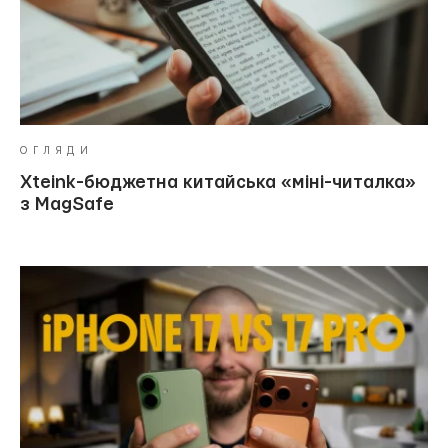
ОГЛЯДИ
Xteink-бюджетна китайська «міні-читалка»
з MagSafe