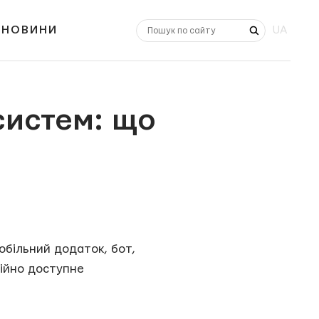
НОВИНИ
UA
 систем: що
обільний додаток, бот,
тійно доступне