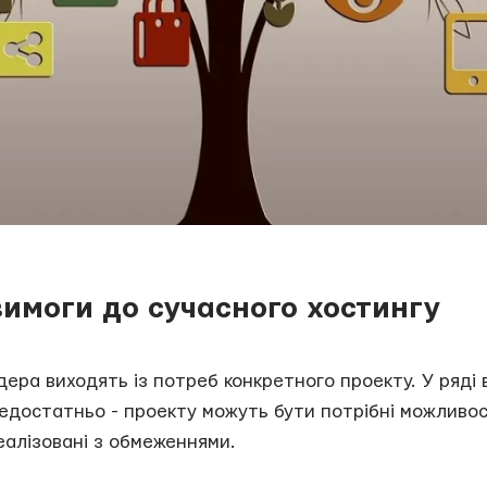
имоги до сучасного хостингу
дера виходять із потреб конкретного проекту. У ряді
едостатньо - проекту можуть бути потрібні можливості
еалізовані з обмеженнями.