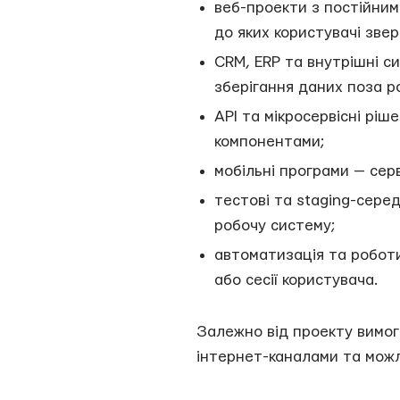
веб-проекти з постійним
до яких користувачі звер
CRM, ERP та внутрішні си
зберігання даних поза р
API та мікросервісні ріш
компонентами;
мобільні програми — сер
тестові та staging-сере
робочу систему;
автоматизація та роботи
або сесії користувача.
Залежно від проекту вимог
інтернет-каналами та мож