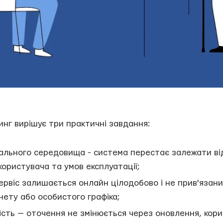
инг вирішує три практичні завдання:
ального середовища - система перестає залежати ві
користувача та умов експлуатації;
сервіс залишається онлайн цілодобово і не прив'язан
нету або особистого графіка;
ість — оточення не змінюється через оновлення, корис