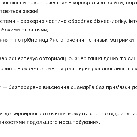
 зовнішнім навантаженням - корпоративні сайти, порт
таються ззовні;
стеми - серверна частина обробляє бізнес-логіку, інт
обочими станціями;
ення – потрібне надійне оточення та низькі затримки 
вер забезпечує авторизацію, зберігання даних та синх
довища - окремі оточення для перевірки оновлень та к
 — безперервне виконання сценаріїв без прив'язки д
и до серверного оточення можуть істотно відрізнятис
ливостями подальшого масштабування.