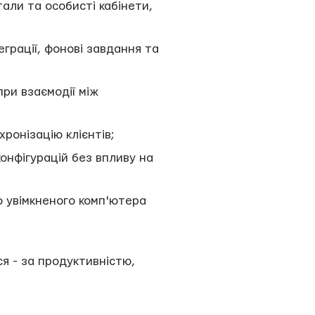
али та особисті кабінети,
еграції, фонові завдання та
при взаємодії між
ронізацію клієнтів;
онфігурацій без впливу на
о увімкненого комп'ютера
я - за продуктивністю,