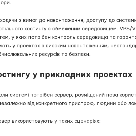
тори.
ходячи з вимог до навантаження, доступу до системи 
 спільного хостингу з обмеженим середовищем. VPS/
стем, у яких потрібен контроль середовища та гарант
вують у проектах з високим навантаженням, нестанд
числювальних ресурсів та безпеки.
остингу у прикладних проектах
коли системі потрібен сервер, розміщений поза кори
езалежно від конкретного пристрою, людини або лок
рвер використовують у таких сценаріях: