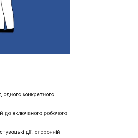
д одного конкретного
ий до включеного робочого
тувацькі дії, сторонній