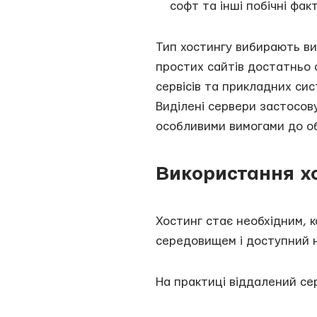
софт та інші побічні фак
Тип хостингу вибирають ви
простих сайтів достатньо
сервісів та прикладних си
Виділені сервери застосо
особливими вимогами до об
Використання х
Хостинг стає необхідним, 
середовищем і доступний н
На практиці віддалений се