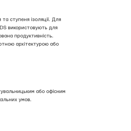
та ступеня ізоляції. Для
VDS використовують для
ована продуктивність.
артною архітектурою або
стувальницьким або офісним
альних умов.