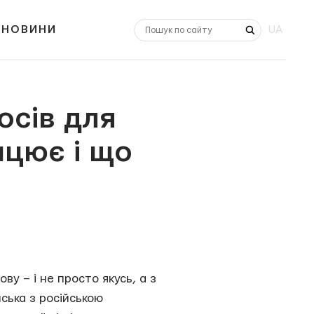
НОВИНИ
UA
осів для
ацює і що
ву – і не просто якусь, а з
ська з російською