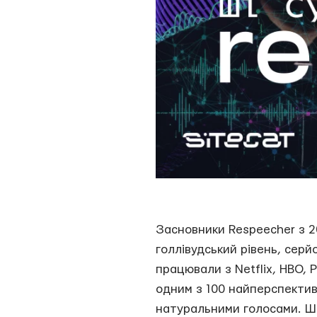
Засновники Respeecher з 20
голлівудський рівень, сер
працювали з Netflix, HBO, 
одним з 100 найперспективн
натуральними голосами. Шви