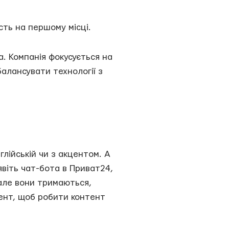
сть на першому місці.
а. Компанія фокусується на
балансувати технології з
глійській чи з акцентом. А
явіть чат-бота в Приват24,
 але вони тримаються,
мент, щоб робити контент