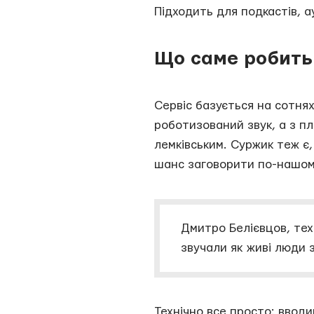
Підходить для подкастів, ау
Що саме робить 
Сервіс базується на сотнях
роботизований звук, а з п
лемківським. Суржик теж є,
шанс заговорити по-нашому
Дмитро Белієвцов, тех
звучали як живі люди з
Технічно все просто: ввод