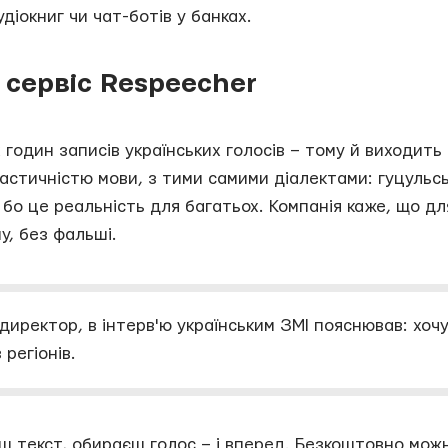
діокниг чи чат-ботів у банках.
сервіс Respeecher
 годин записів українських голосів – тому й виходить
ластичністю мови, з тими самими діалектами: гуцульс
 бо це реальність для багатьох. Компанія каже, що дл
, без фальші.
директор, в інтерв'ю українським ЗМІ пояснював: хоч
 регіонів.
иш текст, обираєш голос – і вперед. Безкоштовно мож