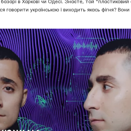
а базарі в Харкові чи Одесі. Знаєте, той "пластиковий
ься говорити українською і виходить якась фігня? Вони