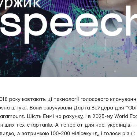
18 року ковтають ці технології голосового клонування
йозна штука. Вони озвучували Дарта Вейдера для "Obi
Paramount. Шість Еммі на рахунку, і в 2025-му World E
іших тех-стартапів. А тепер от для нас, українців, –
дко, з затримкою 100-200 мілісекунд, і голоси різні: 