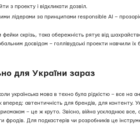
ти з проекту і відкликати дозвіл.
ними лідерами за принципами responsible AI – прозорі
и фейки скрізь, така обережність рятує від шахрайств
обальним досвідом – голлівудські проекти навчили їх 
но для України зараз
оли українська мова в техно була рідкістю – все на ан
 вперед: автентичність для брендів, для контенту. У
рисмаком – це ж круто. Звісно, війна ускладнює все,
ти фродів. Для подкастерів чи розробників це інстру