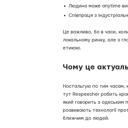
Людина може anytime вий
Співпраця з індустріаль
Це важливо, бо в часи, кол
локальному ринку, але з гл
етикою.
Чому це актуаль
Ностальгую по тим часам, к
тут Respeecher робить крок
який говорить з одеським п
розвивають технології про
ближчим до людей.