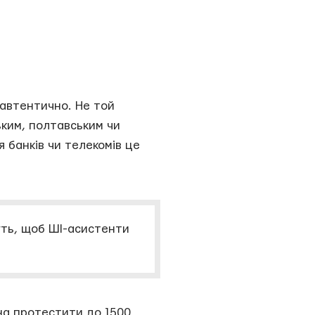
 автентично. Не той
ьким, полтавським чи
я банків чи телекомів це
уть, щоб ШІ-асистенти
на протестити до 1500