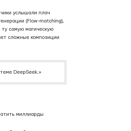
тчики услышали плач
нерации (Flow-matching),
я ту самую магическую
мает сложные композиции
стеме DeepSeek.»
тратить миллиарды