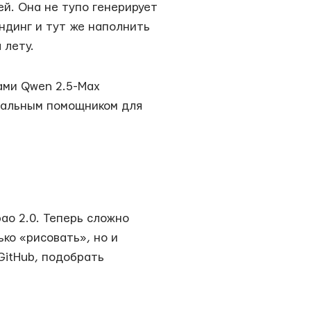
й. Она не тупо генерирует
ендинг и тут же наполнить
 лету.
ами Qwen 2.5-Max
деальным помощником для
ao 2.0. Теперь сложно
ко «рисовать», но и
GitHub, подобрать