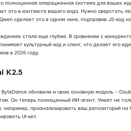
это полноценная операционная система для ваших иде
ает это в контексте вашего кода. Нужно сверстать л
Qwen сделает это в одном окне, подправив JS-код на
уждениях стала еще глубже. В сравнении с конкурент
понимает культурный код и сленг, что делает его и
ков в 2026 году.
i K2.5
 ByteDance обновили и свою основную модель – Doub
том. Он теперь полноценный ИИ-агент. Умеет не толь
: например, проанализировать ваш репозиторий на 
ировать UI-кит.