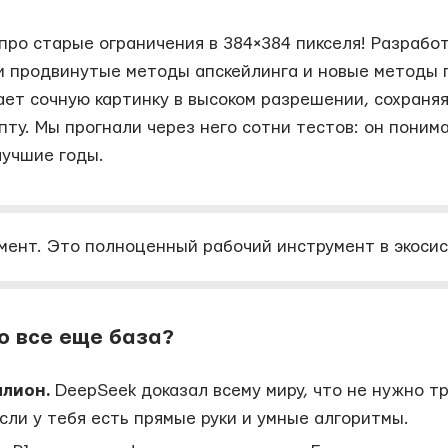
про старые ограничения в 384×384 пикселя! Разрабо
и продвинутые методы апскейлинга и новые методы ге
ает сочную картинку в высоком разрешении, сохраня
пту. Мы прогнали через него сотни тестов: он пони
лучшие годы.
имент. Это полноценный рабочий инструмент в экоси
о все еще база?
лион.
DeepSeek доказал всему миру, что не нужно 
сли у тебя есть прямые руки и умные алгоритмы.