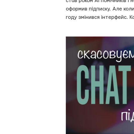
став роком Ai помічників і
оформив підписку. Але коли
году змінився інтерфейс. К