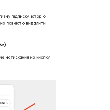
тивну підписку, історію
ожна повністю видалити
ю»)
аче натискання на кнопку