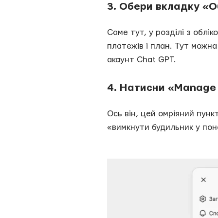
3. Обери вкладку «О
Саме тут, у розділі з облі
платежів і план. Тут можна
акаунт Chat GPT.
4. Натисни «Manage 
Ось він, цей омріяний пунк
«вимкнути будильник у поне