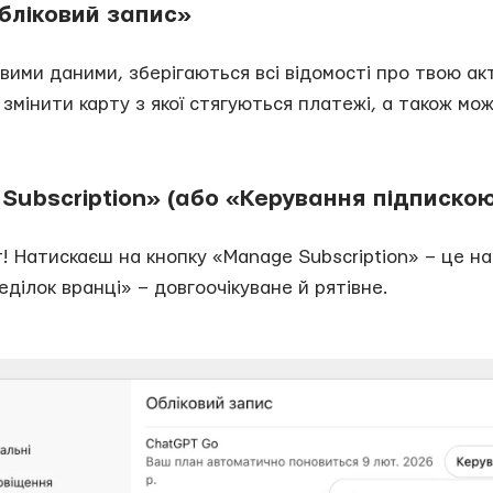
бліковий запис»
ковими даними, зберігаються всі відомості про твою ак
 змінити карту з якої стягуються платежі, а також м
Subscription» (або «Керування підписко
т! Натискаєш на кнопку «Manage Subscription» – це н
ділок вранці» – довгоочікуване й рятівне.