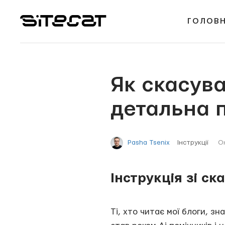
ГОЛОВ
Як скасува
детальна п
Інструкції
Он
Pasha Tsenix
Інструкція зі с
Ті, хто читає мої блоги, з