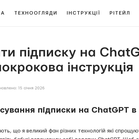
НА
ТЕХНООГЛЯДИ
ІНСТРУКЦІЇ
РІТЕЙЛ
ти підписку на ChatG
окрокова інструкція
овлено: 15 січня 2026
касування підписки на ChatGPT в
нають, що я великий фан різних технологій які спрощу