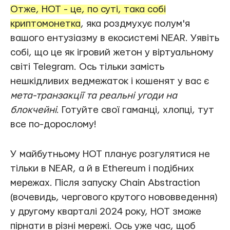
Отже, HOT - це, по суті, така собі
криптомонетка
, яка роздмухує полум'я
вашого ентузіазму в екосистемі NEAR. Уявіть
собі, що це як ігровий жетон у віртуальному
світі Telegram. Ось тільки замість
нешкідливих ведмежаток і кошенят у вас є
мета-транзакції та реальні угоди на
блокчейні
. Готуйте свої гаманці, хлопці, тут
все по-дорослому!
У майбутньому HOT планує розгулятися не
тільки в NEAR, а й в Ethereum і подібних
мережах. Після запуску Chain Abstraction
(вочевидь, чергового крутого нововведення)
у другому кварталі 2024 року, HOT зможе
пірнати в різні мережі. Ось уже час, щоб