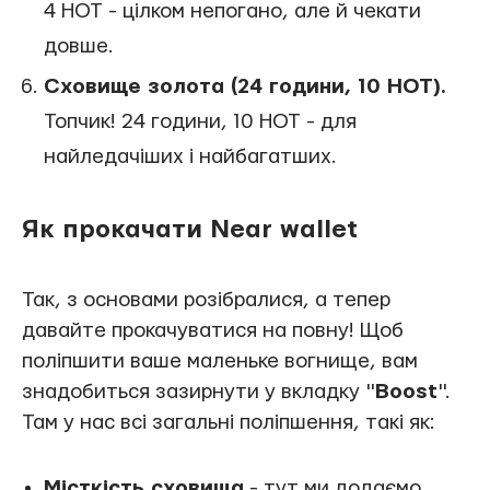
4 HOT - цілком непогано, але й чекати
довше.
Сховище золота (24 години, 10 HOT).
Топчик! 24 години, 10 HOT - для
найледачіших і найбагатших.
Як прокачати Near wallet
Так, з основами розібралися, а тепер
давайте прокачуватися на повну! Щоб
поліпшити ваше маленьке вогнище, вам
знадобиться зазирнути у вкладку "
Boost
".
Там у нас всі загальні поліпшення, такі як:
Місткість сховища
- тут ми додаємо