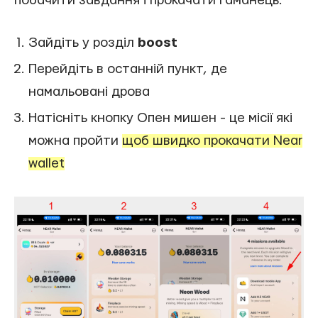
побачити завдання і прокачати гаманець.
Зайдіть у розділ
boost
Перейдіть в останній пункт, де
намальовані дрова
Натісніть кнопку Опен мишен - це місії які
можна пройти
щоб швидко прокачати Near
wallet